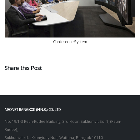
Conference System
Share this Post
NEONET BANGKOK (N.N.B.) CO.,LTD
No. 19/1-3 Reun-Rudee Building, 3rd Floor, Sukhumvit Soi 1, (Reun-
Rudee),
Sukhumvit rd. , Krongtuay Nua, Wattana, Bangkok 10110